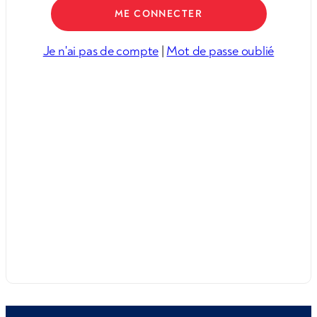
Je n'ai pas de compte
|
Mot de passe oublié