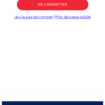
Je n'ai pas de compte
|
Mot de passe oublié