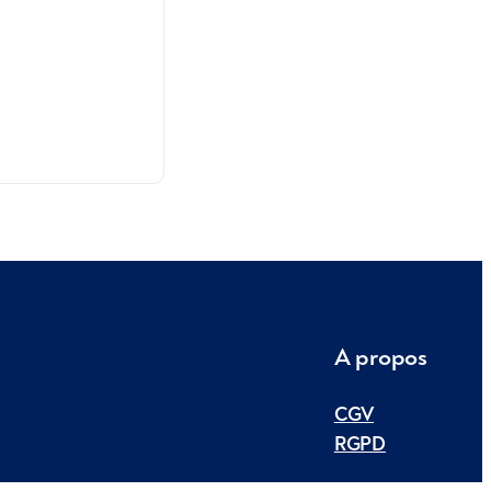
A propos
CGV
RGPD