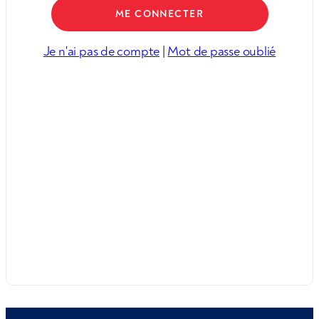
Je n'ai pas de compte
|
Mot de passe oublié