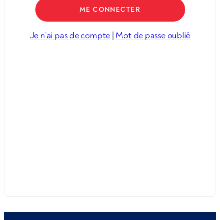
Je n'ai pas de compte
|
Mot de passe oublié