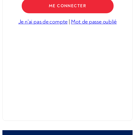
Je n'ai pas de compte
|
Mot de passe oublié