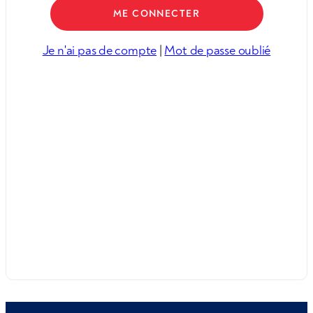
Je n'ai pas de compte
|
Mot de passe oublié