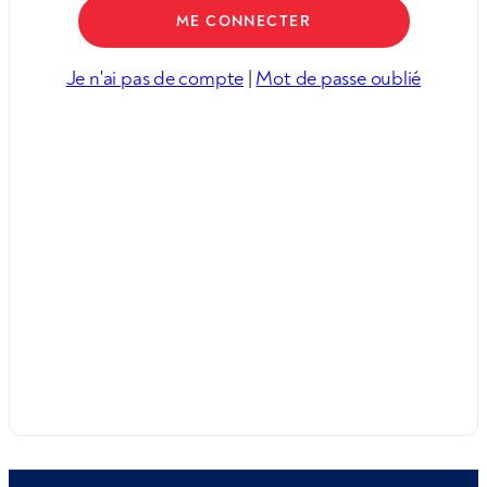
Je n'ai pas de compte
|
Mot de passe oublié