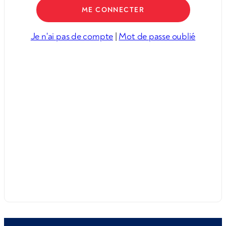
Je n'ai pas de compte
|
Mot de passe oublié