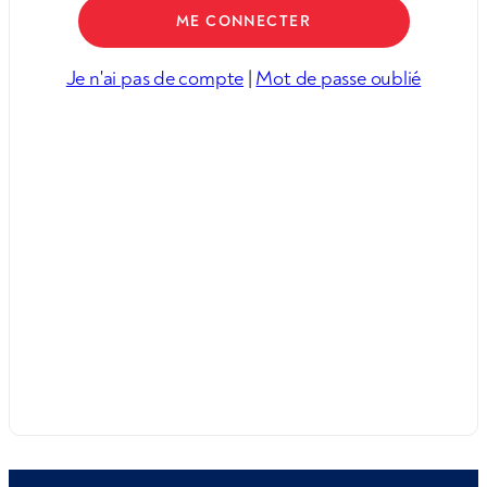
Je n'ai pas de compte
|
Mot de passe oublié