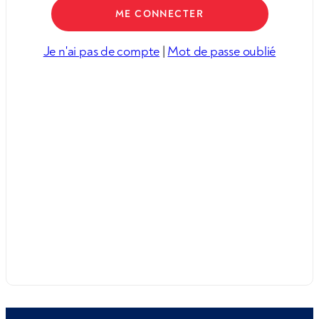
Je n'ai pas de compte
|
Mot de passe oublié