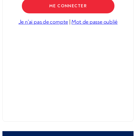
Je n'ai pas de compte
|
Mot de passe oublié