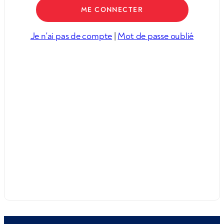
Je n'ai pas de compte
|
Mot de passe oublié