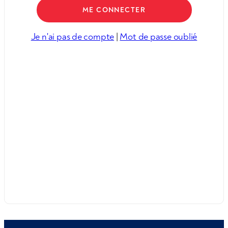
Je n'ai pas de compte
|
Mot de passe oublié