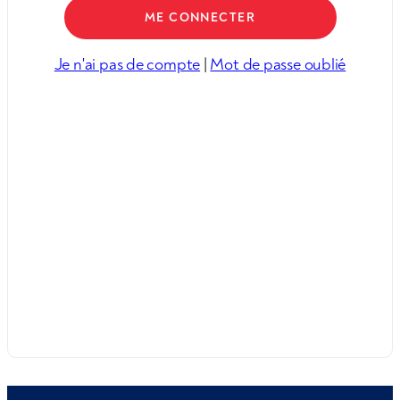
Je n'ai pas de compte
|
Mot de passe oublié