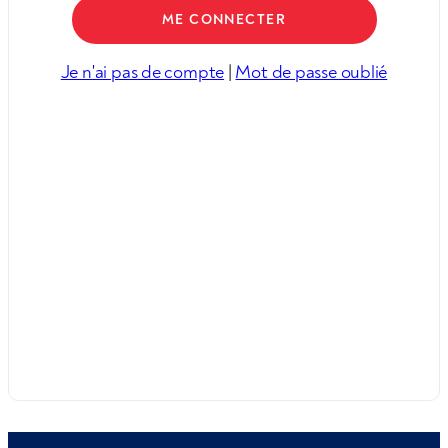
Je n'ai pas de compte
|
Mot de passe oublié