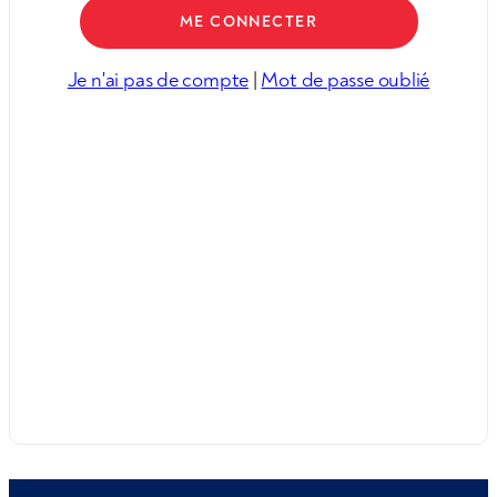
Je n'ai pas de compte
|
Mot de passe oublié