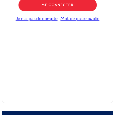
Je n'ai pas de compte
|
Mot de passe oublié