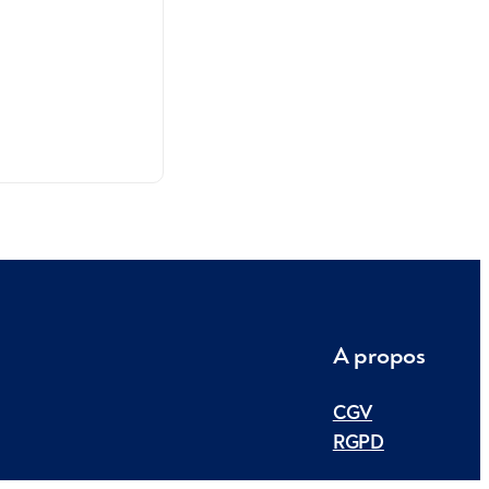
A propos
CGV
RGPD