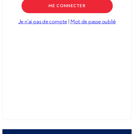
Je n'ai pas de compte
|
Mot de passe oublié