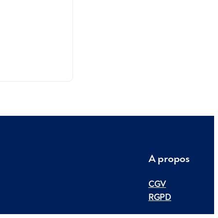
A propos
CGV
RGPD