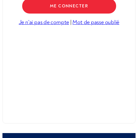
Je n'ai pas de compte
|
Mot de passe oublié