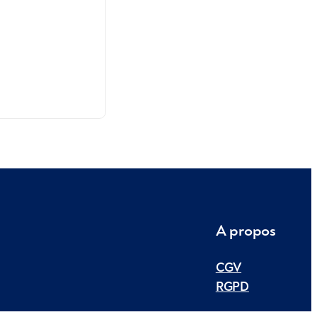
A propos
CGV
RGPD