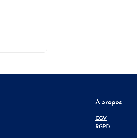
A propos
CGV
RGPD