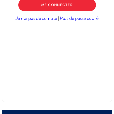
Je n'ai pas de compte
|
Mot de passe oublié