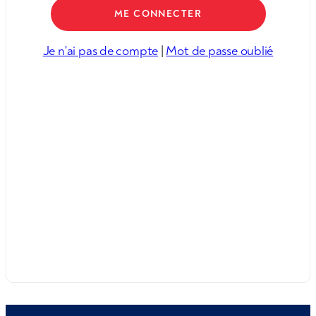
Je n'ai pas de compte
|
Mot de passe oublié