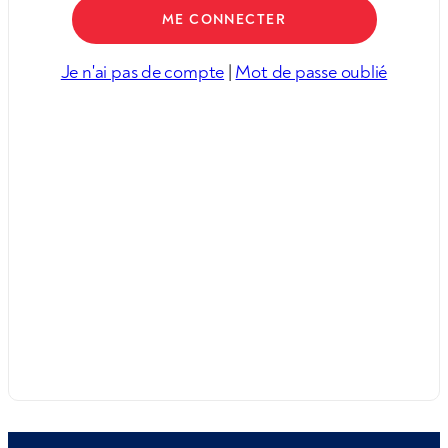
Je n'ai pas de compte
|
Mot de passe oublié