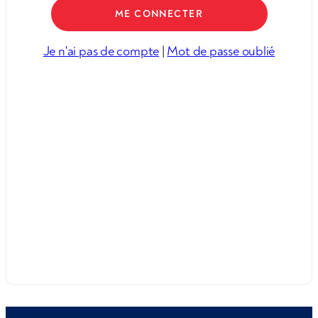
Je n'ai pas de compte
|
Mot de passe oublié