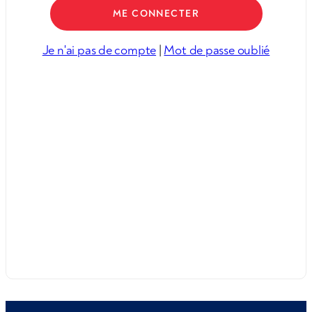
Je n'ai pas de compte
|
Mot de passe oublié