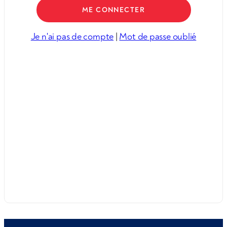
Je n'ai pas de compte
|
Mot de passe oublié