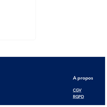
A propos
CGV
RGPD