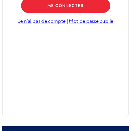
Je n'ai pas de compte
|
Mot de passe oublié