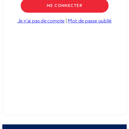
Je n'ai pas de compte
|
Mot de passe oublié