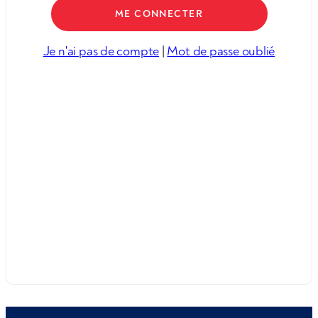
Je n'ai pas de compte
|
Mot de passe oublié