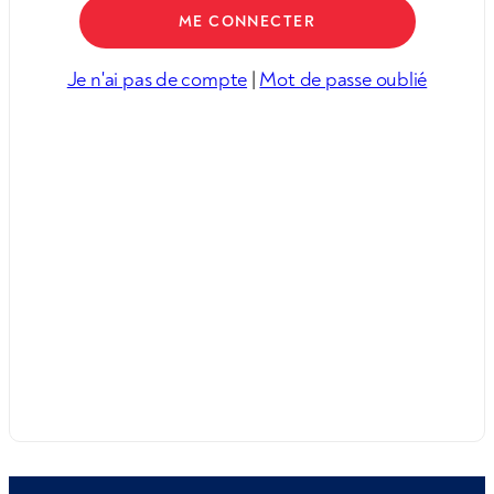
Je n'ai pas de compte
|
Mot de passe oublié