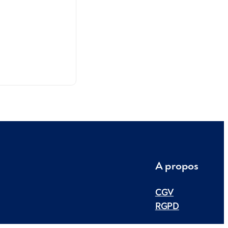
A propos
CGV
RGPD