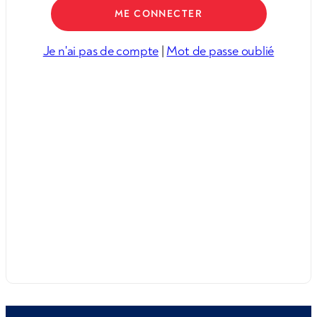
Je n'ai pas de compte
|
Mot de passe oublié