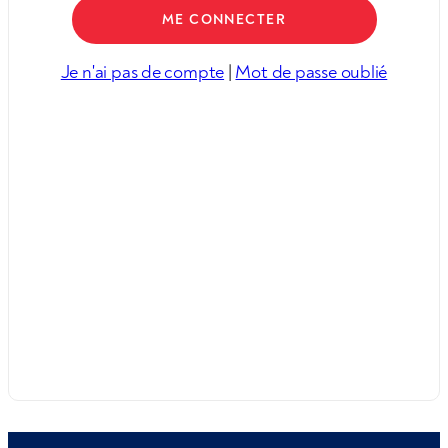
Je n'ai pas de compte
|
Mot de passe oublié