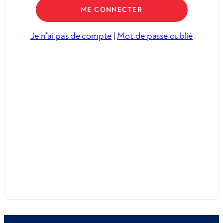
Je n'ai pas de compte
|
Mot de passe oublié