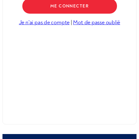
Je n'ai pas de compte
|
Mot de passe oublié