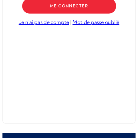
Je n'ai pas de compte
|
Mot de passe oublié