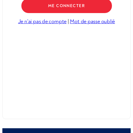
Je n'ai pas de compte
|
Mot de passe oublié