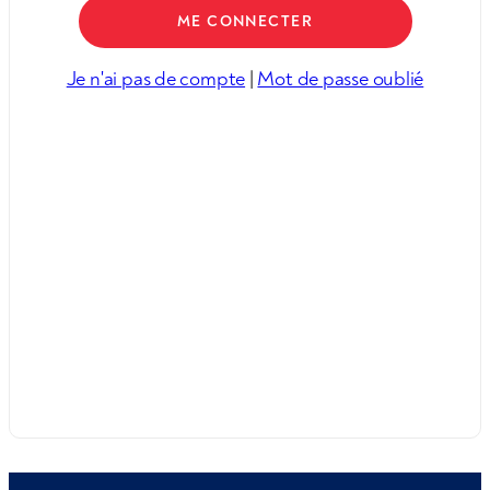
Je n'ai pas de compte
|
Mot de passe oublié