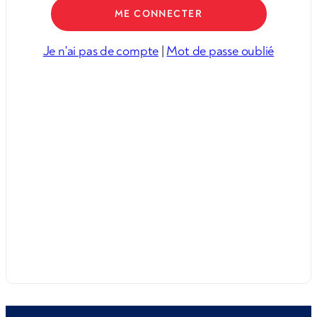
Je n'ai pas de compte
|
Mot de passe oublié