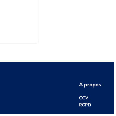
A propos
CGV
RGPD