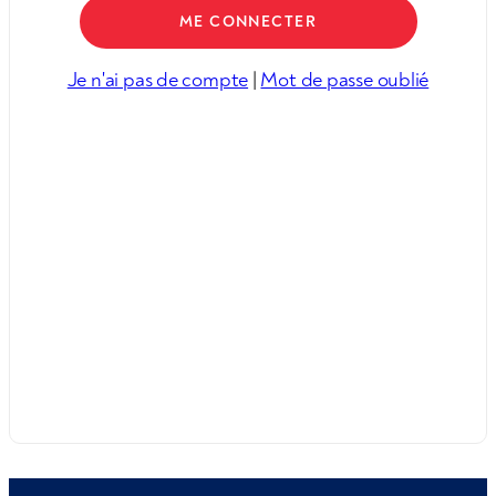
Je n'ai pas de compte
|
Mot de passe oublié