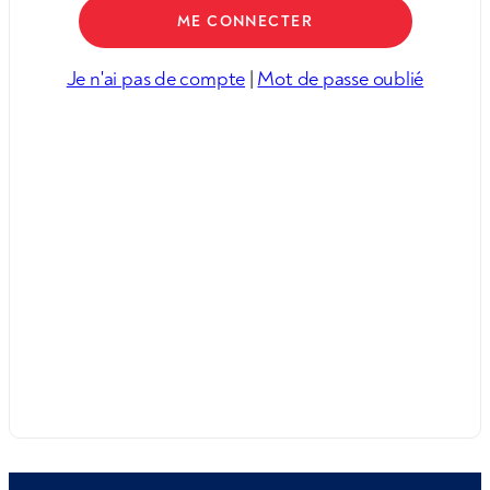
Je n'ai pas de compte
|
Mot de passe oublié