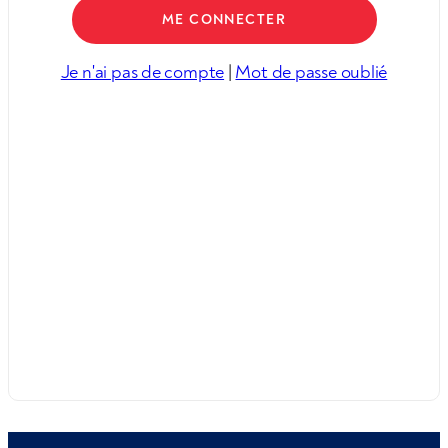
Je n'ai pas de compte
|
Mot de passe oublié