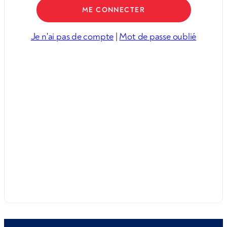
Je n'ai pas de compte
|
Mot de passe oublié