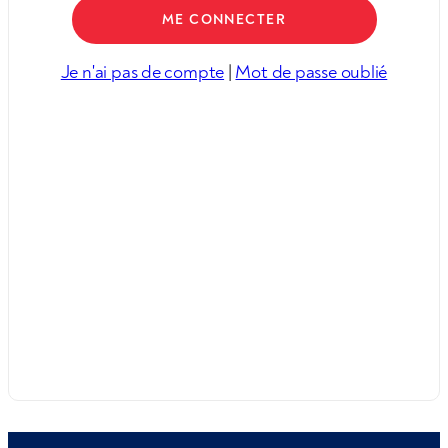
Je n'ai pas de compte
|
Mot de passe oublié